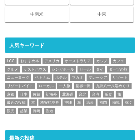
中南米
中東
人気キーワード
LCC
おすすめ本
アメリカ
オーストラリア
カジノ
カフェ
グルメ
ゲストハウス
シンガポール
セール
タイ
ダーツの旅
ニューヨーク
ベトナム
ホテル
マカオ
マレーシア
リゾート
リゾートバイト
ローカル
一人旅
世界一周
九州八十八湯めぐり
京都
仕事
佐賀
初海外
北海道
台北
台湾
断食
旅
最近の投稿
本
格安航空券
沖縄
海
温泉
福岡
秘境
稼ぐ
観光
起業
長崎
香港
最新の投稿