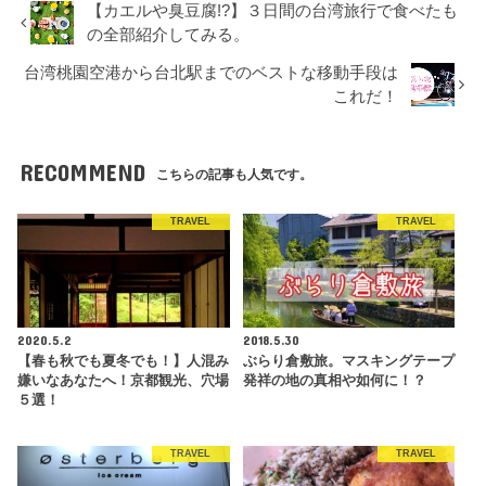
【カエルや臭豆腐!?】３日間の台湾旅行で食べたも
の全部紹介してみる。
台湾桃園空港から台北駅までのベストな移動手段は
これだ！
RECOMMEND
こちらの記事も人気です。
TRAVEL
TRAVEL
2020.5.2
2018.5.30
【春も秋でも夏冬でも！】人混み
ぶらり倉敷旅。マスキングテープ
嫌いなあなたへ！京都観光、穴場
発祥の地の真相や如何に！？
５選！
TRAVEL
TRAVEL