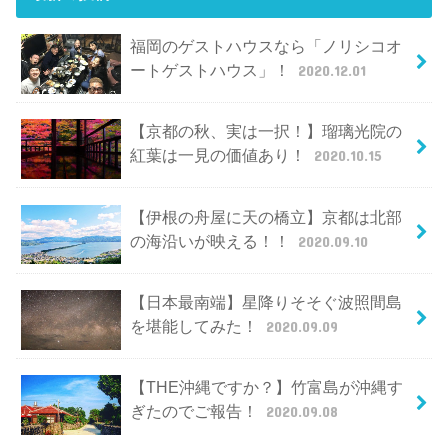
福岡のゲストハウスなら「ノリシコオ
ートゲストハウス」！
2020.12.01
【京都の秋、実は一択！】瑠璃光院の
紅葉は一見の価値あり！
2020.10.15
【伊根の舟屋に天の橋立】京都は北部
の海沿いが映える！！
2020.09.10
【日本最南端】星降りそそぐ波照間島
を堪能してみた！
2020.09.09
【THE沖縄ですか？】竹富島が沖縄す
ぎたのでご報告！
2020.09.08