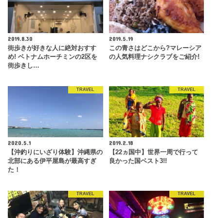
2019.8.30
2019.5.19
街歩きが好きな人に絶対おすす
この青さはどこから?マレーシア
め! ベトナムホーチミンの2区を
の人気料理ナシクラブをご紹介!
街歩きし…
TRAVEL
TRAVEL
2020.5.1
2019.2.18
【沖釣りにいざり体験】沖縄県の
【22ヵ国中】世界一周で行って
北部にある伊平屋島が最高すぎ
良かった国ベスト3!!
た！
TRAVEL
TRAVEL