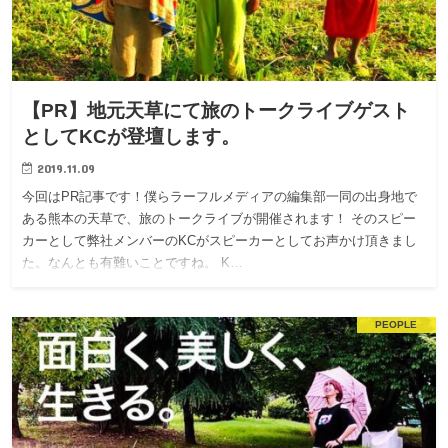
【PR】地元天草にて旅のトークライブゲスト
としてKCが登壇します。
2019.11.09
今回はPR記事です！僕らラーフルメディアの編集部一同の出身地で
ある熊本の天草で、旅のトークライブが開催されます！ そのスピー
カーとして弊社メンバーのKCがスピーカーとしてお声かけ頂きまし
た。なんとも有難いことですね。 K…
PEOPLE