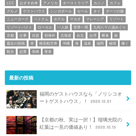
LCC
おすすめ本
アメリカ
オーストラリア
カジノ
カフェ
グルメ
ゲストハウス
シンガポール
セール
タイ
ダーツの旅
ニューヨーク
ベトナム
ホテル
マカオ
マレーシア
リゾート
リゾートバイト
ローカル
一人旅
世界一周
九州八十八湯めぐり
京都
仕事
佐賀
初海外
北海道
台北
台湾
断食
旅
最近の投稿
本
格安航空券
沖縄
海
温泉
福岡
秘境
稼ぐ
観光
起業
長崎
香港
最新の投稿
福岡のゲストハウスなら「ノリシコオ
ートゲストハウス」！
2020.12.01
【京都の秋、実は一択！】瑠璃光院の
紅葉は一見の価値あり！
2020.10.15