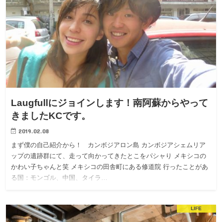
Laugfullにジョインします！南阿蘇からやって
きましたKCです。
2019.02.08
まず僕の自己紹介から！ カンボジアロン島 カンボジアシェムリア
ップの遺跡群にて、走って向かってきたとこをパシャり メキシコの
かわい子ちゃんと笑 メキシコの田舎町にある修道院 行ったことがあ
る国：モンゴル、中国、タイラ…
LIFE