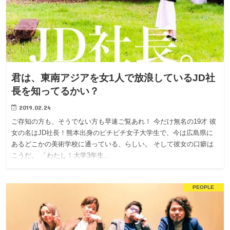
君は、東南アジアを女1人で放浪しているJD社
長を知ってるかい？
2019.02.24
ご存知の方も、そうでない方も早速ご覧あれ！ 今だけ無名の19才 彼
女の名はJD社長！熊本出身のピチピチ女子大学生で、今は広島県に
あるどこかの美術学校に通っている、らしい。 そして彼女の口癖は
こうだ。 「わたし！大学3年生…
PEOPLE