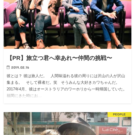
【PR】旅立つ君へ幸あれ〜仲間の挑戦〜
2019.02.16
彼とは？ 彼は旅人だ。 人間味溢れる彼の周りには沢山の人が沢山
集まる。 そして裸者だ。笑 そうみんな大好きカワちゃんだ。
2017年4月、彼はオーストラリアのワーホリから一時帰国していた。
福岡にきた時にお…
PEOPLE