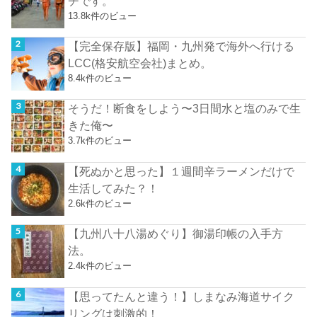
チです。
13.8k件のビュー
【完全保存版】福岡・九州発で海外へ行ける
LCC(格安航空会社)まとめ。
8.4k件のビュー
そうだ！断食をしよう〜3日間水と塩のみで生
きた俺〜
3.7k件のビュー
【死ぬかと思った】１週間辛ラーメンだけで
生活してみた？！
2.6k件のビュー
【九州八十八湯めぐり】御湯印帳の入手方
法。
2.4k件のビュー
【思ってたんと違う！】しまなみ海道サイク
リングは刺激的！