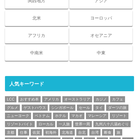
関西地方
アジア
北米
ヨーロッパ
アフリカ
オセアニア
中南米
中東
人気キーワード
LCC
おすすめ本
アメリカ
オーストラリア
カジノ
カフェ
グルメ
ゲストハウス
シンガポール
セール
タイ
ダーツの旅
ニューヨーク
ベトナム
ホテル
マカオ
マレーシア
リゾート
リゾートバイト
ローカル
一人旅
世界一周
九州八十八湯めぐり
京都
仕事
佐賀
初海外
北海道
台北
台湾
断食
旅