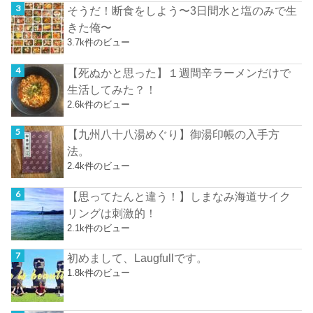
そうだ！断食をしよう〜3日間水と塩のみで生
きた俺〜
3.7k件のビュー
【死ぬかと思った】１週間辛ラーメンだけで
生活してみた？！
2.6k件のビュー
【九州八十八湯めぐり】御湯印帳の入手方
法。
2.4k件のビュー
【思ってたんと違う！】しまなみ海道サイク
リングは刺激的！
2.1k件のビュー
初めまして、Laugfullです。
1.8k件のビュー