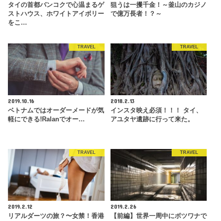
タイの首都バンコクで心温まるゲ
狙うは一攫千金！～釜山のカジノ
ストハウス、ホワイトアイボリー
で億万長者！？～
をこ…
TRAVEL
TRAVEL
2019.10.16
2018.2.13
ベトナムではオーダーメードが気
インスタ映え必須！！！ タイ、
軽にできる!Ralanでオー…
アユタヤ遺跡に行って来た。
TRAVEL
TRAVEL
2019.2.12
2019.2.26
リアルダーツの旅？〜女禁！香港
【前編】世界一周中にボツワナで