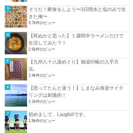
そうだ！断食をしよう〜3日間水と塩のみで生
きた俺〜
3.7k件のビュー
【死ぬかと思った】１週間辛ラーメンだけで
生活してみた？！
2.6k件のビュー
【九州八十八湯めぐり】御湯印帳の入手方
法。
2.4k件のビュー
【思ってたんと違う！】しまなみ海道サイク
リングは刺激的！
2.1k件のビュー
初めまして、Laugfullです。
1.8k件のビュー