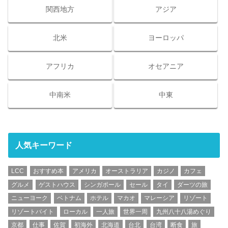
関西地方
アジア
北米
ヨーロッパ
アフリカ
オセアニア
中南米
中東
人気キーワード
LCC
おすすめ本
アメリカ
オーストラリア
カジノ
カフェ
グルメ
ゲストハウス
シンガポール
セール
タイ
ダーツの旅
ニューヨーク
ベトナム
ホテル
マカオ
マレーシア
リゾート
リゾートバイト
ローカル
一人旅
世界一周
九州八十八湯めぐり
京都
仕事
佐賀
初海外
北海道
台北
台湾
断食
旅