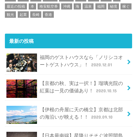
最近の投稿
本
格安航空券
沖縄
海
温泉
福岡
秘境
稼ぐ
観光
起業
長崎
香港
最新の投稿
福岡のゲストハウスなら「ノリシコオ
ートゲストハウス」！
2020.12.01
【京都の秋、実は一択！】瑠璃光院の
紅葉は一見の価値あり！
2020.10.15
【伊根の舟屋に天の橋立】京都は北部
の海沿いが映える！！
2020.09.10
【日本最南端】星降りそそぐ波照間島